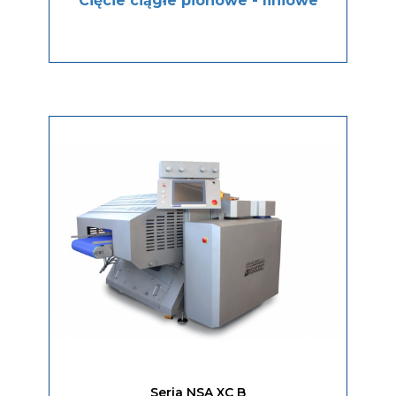
Cięcie ciągłe pionowe - liniowe
Seria NSA XC B