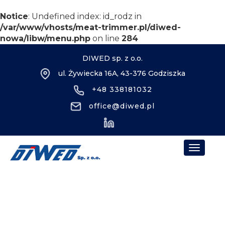
Notice
: Undefined index: id_rodz in
/var/www/vhosts/meat-trimmer.pl/diwed-
nowa/libw/menu.php
on line
284
DIWED sp. z o.o.
ul. Żywiecka 16A, 43-376 Godziszka
+48 338181032
office@diwed.pl
Toggle
navigat